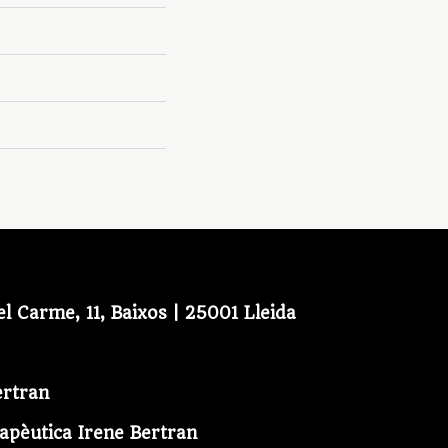
el Carme, 11, Baixos | 25001 Lleida
ertran
apèutica Irene Bertran