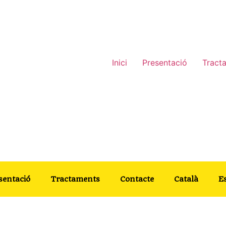
Inici
Presentació
Tract
sentació
Tractaments
Contacte
Català
E