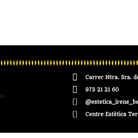
Carrer Ntra. Sra. d
973 21 21 60
@estetica_irene_b
Centre Estètica Ter