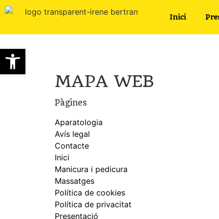
Inici
Pre
Obre la barra d'eines
MAPA WEB
Pàgines
Aparatologia
Avís legal
Contacte
Inici
Manicura i pedicura
Massatges
Política de cookies
Política de privacitat
Presentació