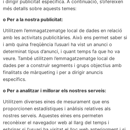
i dirigir publicitat específica. A continuació, s’ofereixen
més detalls sobre aquests temes:
o Per a la nostra publicitat:
Utilitzem l’emmagatzematge local de dades en relació
amb les activitats publicitàries. Això ens permet saber si
i amb quina freqüència l’usuari ha vist un anunci o
determinat tipus d’anunci, i quant temps fa que ho va
veure. També utilitzem l’emmagatzematge local de
dades per a construir segments i grups objectius amb
finalitats de màrqueting i per a dirigir anuncis
específics.
o Per a analitzar i millorar els nostres serveis:
Utilitzem diverses eines de mesurament que ens
proporcionen estadístiques i anàlisis relatives als
nostres serveis. Aquestes eines ens permeten
reconèixer el navegador web al llarg del temps i
esbrinar si l’usuari ha visitat el lloc web anteriorment i si